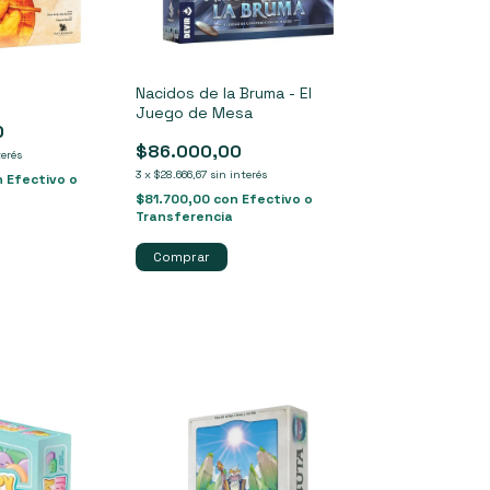
Nacidos de la Bruma - El
Juego de Mesa
0
$86.000,00
terés
3
x
$28.666,67
sin interés
n
Efectivo o
$81.700,00
con
Efectivo o
Transferencia