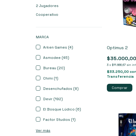
2 Jugadores
Cooperativo
MARCA
Arken Games (4)
Optimus 2
Asmodee (45)
$35.000,0
3
x
$11.666,67
sin in
Bureau (20)
$33.250,00
co
Transferencia
Chimi (1)
Desenchufados (8)
Devir (192)
El Bosque Lúdico (6)
Factor Studios (1)
Ver más