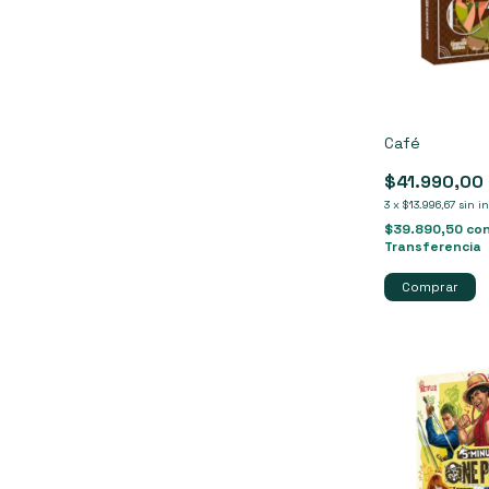
Café
$41.990,00
3
x
$13.996,67
sin i
$39.890,50
co
Transferencia