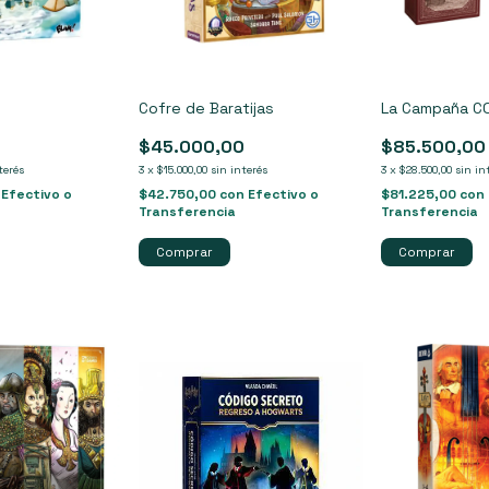
Cofre de Baratijas
La Campaña 
0
$45.000,00
$85.500,00
terés
3
x
$15.000,00
sin interés
3
x
$28.500,00
sin in
Efectivo o
$42.750,00
con
Efectivo o
$81.225,00
con
Transferencia
Transferencia