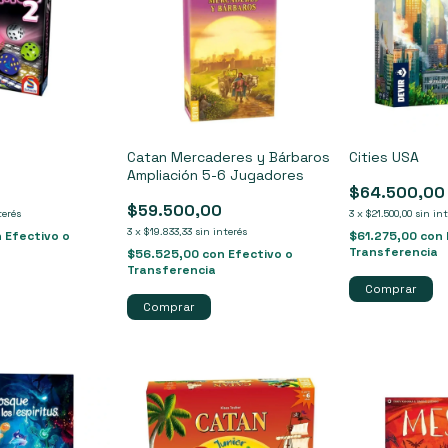
Catan Mercaderes y Bárbaros
Cities USA
Ampliación 5-6 Jugadores
0
$64.500,00
$59.500,00
terés
3
x
$21.500,00
sin in
3
x
$19.833,33
sin interés
n
Efectivo o
$61.275,00
con
Transferencia
$56.525,00
con
Efectivo o
Transferencia