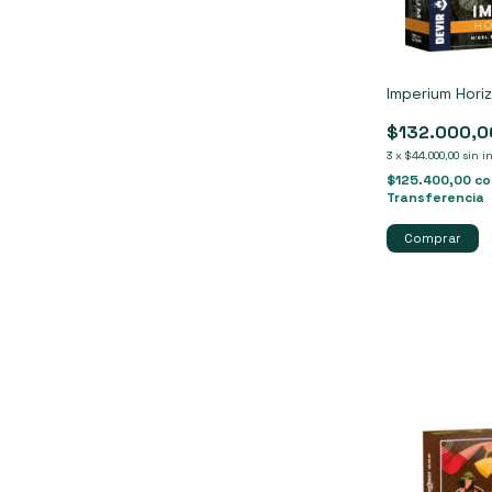
Imperium Hori
$132.000,0
3
x
$44.000,00
sin i
$125.400,00
co
Transferencia