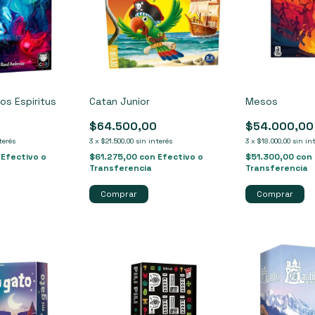
os Espiritus
Catan Junior
Mesos
0
$64.500,00
$54.000,00
terés
3
x
$21.500,00
sin interés
3
x
$18.000,00
sin in
Efectivo o
$61.275,00
con
Efectivo o
$51.300,00
con
Transferencia
Transferencia