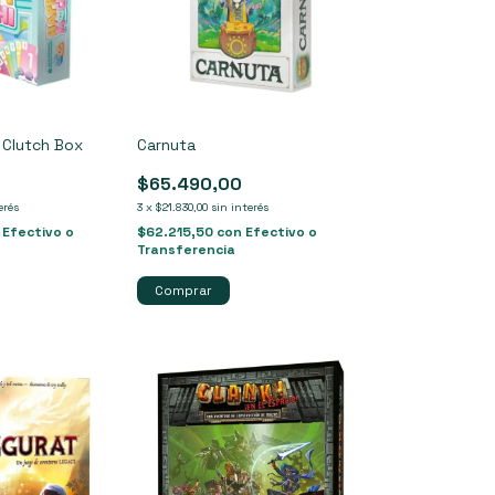
 Clutch Box
Carnuta
$65.490,00
erés
3
x
$21.830,00
sin interés
Efectivo o
$62.215,50
con
Efectivo o
Transferencia