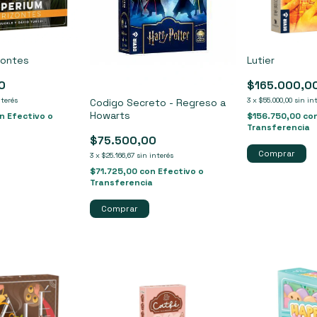
zontes
Lutier
0
$165.000,0
nterés
3
x
$55.000,00
sin in
Codigo Secreto - Regreso a
Howarts
n
Efectivo o
$156.750,00
co
Transferencia
$75.500,00
3
x
$25.166,67
sin interés
$71.725,00
con
Efectivo o
Transferencia