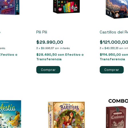
o
Pili Pili
Castillos del 
$29.990,00
$121.000,0
erés
3
x
$9.996,67
sin interés
3
x
$40.333,33
sin in
Efectivo o
$28.490,50
con
Efectivo o
$114.950,00
co
Transferencia
Transferencia