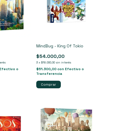
MindBug - King Of Tokio
$54.000,00
terés
3
x
$18.000,00
sin interés
Efectivo o
$51.300,00
con
Efectivo o
Transferencia