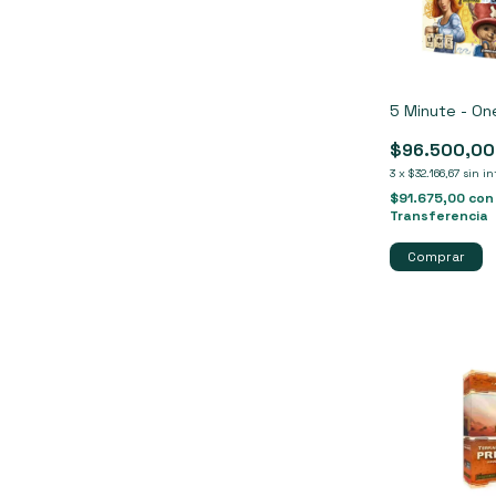
5 Minute - On
$96.500,00
3
x
$32.166,67
sin in
$91.675,00
con
Transferencia