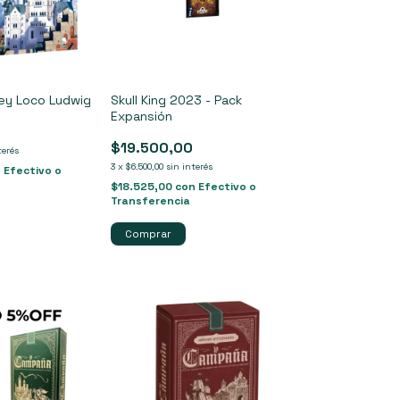
Rey Loco Ludwig
Skull King 2023 - Pack
Expansión
0
$19.500,00
terés
3
x
$6.500,00
sin interés
n
Efectivo o
$18.525,00
con
Efectivo o
Transferencia