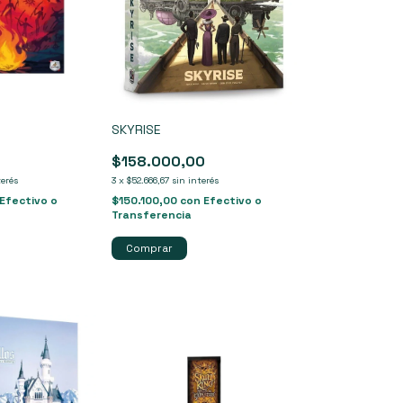
SKYRISE
$158.000,00
terés
3
x
$52.666,67
sin interés
Efectivo o
$150.100,00
con
Efectivo o
Transferencia