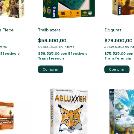
e Piece
Trailblazers
Ziggurat
$59.500,00
$79.500,00
terés
3
x
$19.833,33
sin interés
3
x
$26.500,00
sin in
Efectivo o
$56.525,00
con
Efectivo o
$75.525,00
con
Transferencia
Transferencia