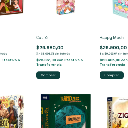
Catfé
Happy Mochi -
$26.980,00
$29.900,00
nterés
3
x
$8.993,33
sin interés
3
x
$9.966,67
sin int
n
Efectivo o
$25.631,00
con
Efectivo o
$28.405,00
con
Transferencia
Transferencia