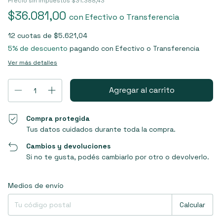
Precio sin impuestos
$31.388,43
$36.081,00
con
Efectivo o Transferencia
12
cuotas de
$5.621,04
5% de descuento
pagando con Efectivo o Transferencia
Ver más detalles
Compra protegida
Tus datos cuidados durante toda la compra.
Cambios y devoluciones
Si no te gusta, podés cambiarlo por otro o devolverlo.
Entregas para el CP:
Cambiar CP
Medios de envío
Calcular