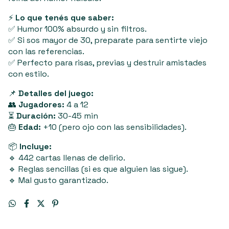
⚡
Lo que tenés que saber:
✅ Humor 100% absurdo y sin filtros.
✅ Si sos mayor de 30, preparate para sentirte viejo
con las referencias.
✅ Perfecto para risas, previas y destruir amistades
con estilo.
📌
Detalles del juego:
👥
Jugadores:
4 a 12
⏳
Duración:
30-45 min
🎂
Edad:
+10 (pero ojo con las sensibilidades).
📦
Incluye:
🔹 442 cartas llenas de delirio.
🔹 Reglas sencillas (si es que alguien las sigue).
🔹 Mal gusto garantizado.