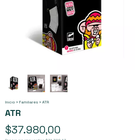
Inicio
>
Familiares
>
ATR
ATR
$37.980,00