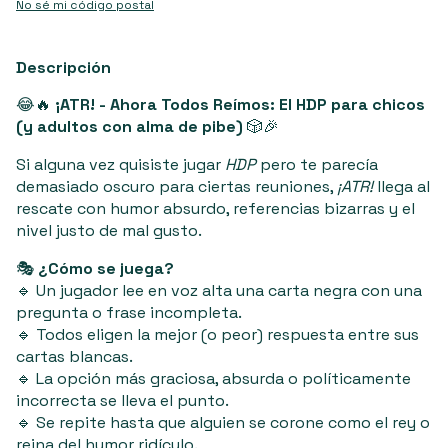
No sé mi código postal
Descripción
😂🔥
¡ATR! - Ahora Todos Reímos: El HDP para chicos
(y adultos con alma de pibe)
🎲🎉
Si alguna vez quisiste jugar
HDP
pero te parecía
demasiado oscuro para ciertas reuniones,
¡ATR!
llega al
rescate con humor absurdo, referencias bizarras y el
nivel justo de mal gusto.
🎭
¿Cómo se juega?
🔹 Un jugador lee en voz alta una carta negra con una
pregunta o frase incompleta.
🔹 Todos eligen la mejor (o peor) respuesta entre sus
cartas blancas.
🔹 La opción más graciosa, absurda o políticamente
incorrecta se lleva el punto.
🔹 Se repite hasta que alguien se corone como el rey o
reina del humor ridículo.