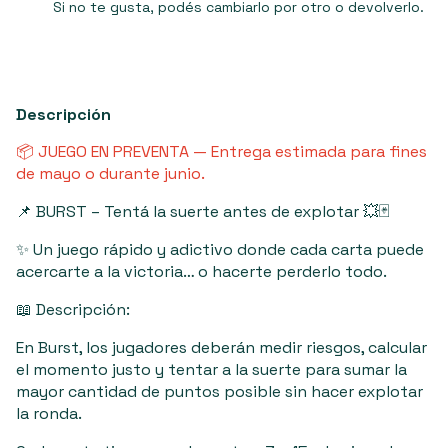
Si no te gusta, podés cambiarlo por otro o devolverlo.
Descripción
📦 JUEGO EN PREVENTA — Entrega estimada para fines
de mayo o durante junio.
📌 BURST – Tentá la suerte antes de explotar 💥🃏
✨ Un juego rápido y adictivo donde cada carta puede
acercarte a la victoria… o hacerte perderlo todo.
📖 Descripción:
En Burst, los jugadores deberán medir riesgos, calcular
el momento justo y tentar a la suerte para sumar la
mayor cantidad de puntos posible sin hacer explotar
la ronda.