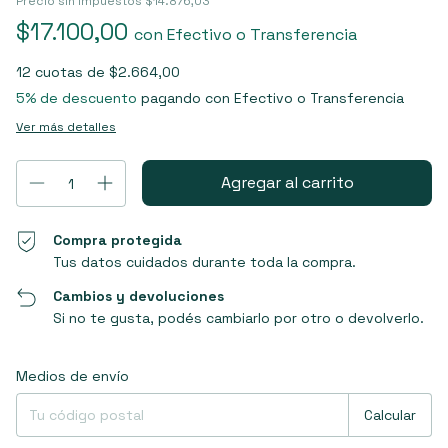
Precio sin impuestos
$14.876,03
$17.100,00
con
Efectivo o Transferencia
12
cuotas de
$2.664,00
5% de descuento
pagando con Efectivo o Transferencia
Ver más detalles
Compra protegida
Tus datos cuidados durante toda la compra.
Cambios y devoluciones
Si no te gusta, podés cambiarlo por otro o devolverlo.
Entregas para el CP:
Cambiar CP
Medios de envío
Calcular