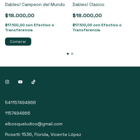
Dables! Campeon del Mundo
Dables! Clasico
$18.000,00
$18.000,00
$17.100,00
con
Efectivo o
$17.100,00
con
Efectivo o
Transferencia
Transferencia
541157494866
1157494866
elbosqueludico@gmail.com
Rosetti 1536, Florida, Vicente López