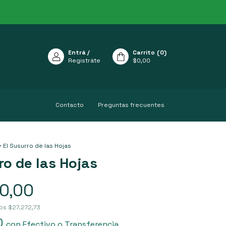
Entrá
/
Carrito
(
0
)
Registráte
$0,00
Contacto
Preguntas frecuentes
>
El Susurro de las Hojas
ro de las Hojas
0,00
tos
$27.272,73
0
con
Efectivo o Transferencia