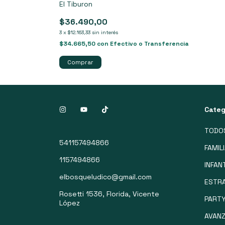
El Tiburon
$36.490,00
3
x
$12.163,33
sin interés
$34.665,50
con
Efectivo o Transferencia
Categ
TODO
541157494866
FAMIL
1157494866
INFAN
elbosqueludico@gmail.com
ESTRA
Rosetti 1536, Florida, Vicente
PART
López
AVAN