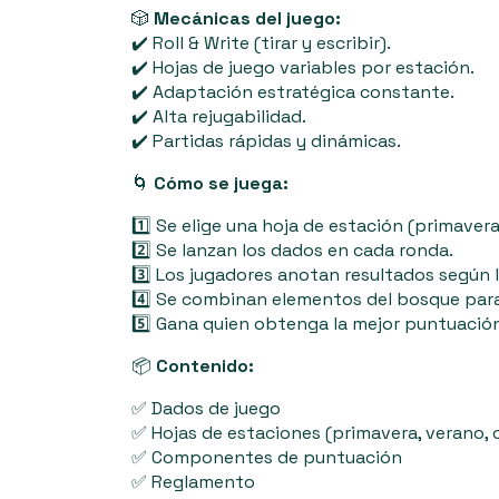
🎲
Mecánicas del juego:
✔️ Roll & Write (tirar y escribir).
✔️ Hojas de juego variables por estación.
✔️ Adaptación estratégica constante.
✔️ Alta rejugabilidad.
✔️ Partidas rápidas y dinámicas.
🌀
Cómo se juega:
1️⃣ Se elige una hoja de estación (primavera
2️⃣ Se lanzan los dados en cada ronda.
3️⃣ Los jugadores anotan resultados según l
4️⃣ Se combinan elementos del bosque par
5️⃣ Gana quien obtenga la mejor puntuación a
📦
Contenido:
✅ Dados de juego
✅ Hojas de estaciones (primavera, verano, 
✅ Componentes de puntuación
✅ Reglamento