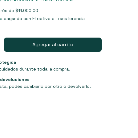
erés de
$11.000,00
o
pagando con Efectivo o Transferencia
otegida
cuidados durante toda la compra.
 devoluciones
sta, podés cambiarlo por otro o devolverlo.
P:
Cambiar CP
Calcular