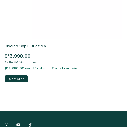
Rivales Cap1: Justicia
Th
$13.990,00
$
3
x
$4.663,33
sin interés
3
$13.290,50
con
Efectivo o Transferencia
$4