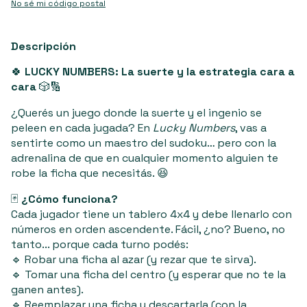
No sé mi código postal
Descripción
🍀
LUCKY NUMBERS: La suerte y la estrategia cara a
cara
🎲🔢
¿Querés un juego donde la suerte y el ingenio se
peleen en cada jugada? En
Lucky Numbers
, vas a
sentirte como un maestro del sudoku… pero con la
adrenalina de que en cualquier momento alguien te
robe la ficha que necesitás. 😆
🃏
¿Cómo funciona?
Cada jugador tiene un tablero 4x4 y debe llenarlo con
números en orden ascendente. Fácil, ¿no? Bueno, no
tanto... porque cada turno podés:
🔹 Robar una ficha al azar (y rezar que te sirva).
🔹 Tomar una ficha del centro (y esperar que no te la
ganen antes).
🔹 Reemplazar una ficha y descartarla (con la