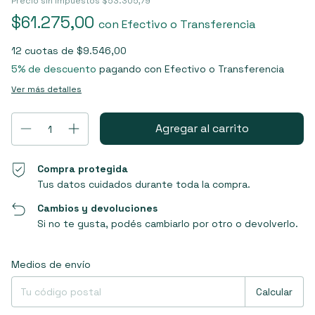
Precio sin impuestos
$53.305,79
$61.275,00
con
Efectivo o Transferencia
12
cuotas de
$9.546,00
5% de descuento
pagando con Efectivo o Transferencia
Ver más detalles
Compra protegida
Tus datos cuidados durante toda la compra.
Cambios y devoluciones
Si no te gusta, podés cambiarlo por otro o devolverlo.
Entregas para el CP:
Cambiar CP
Medios de envío
Calcular