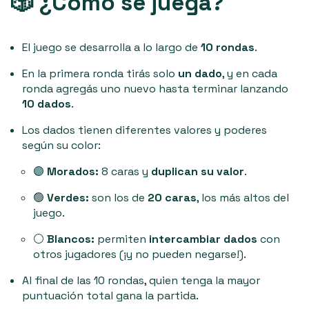
🎲 ¿Cómo se juega?
El juego se desarrolla a lo largo de
10 rondas
.
En la primera ronda tirás solo
un dado
, y en cada
ronda agregás uno nuevo hasta terminar lanzando
10 dados
.
Los dados tienen diferentes valores y poderes
según su color:
🟣
Morados:
8 caras y
duplican su valor
.
🟢
Verdes:
son los de
20 caras
, los más altos del
juego.
⚪
Blancos:
permiten
intercambiar dados
con
otros jugadores (¡y no pueden negarse!).
Al final de las 10 rondas, quien tenga la mayor
puntuación total gana la partida.