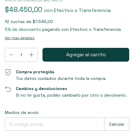
Precio sin impuestos
$42.148,76
$48.450,00
con
Efectivo o Transferencia
12
cuotas de
$7.548,00
5% de descuento
pagando con Efectivo o Transferencia
Ver más detalles
Compra protegida
Tus datos cuidados durante toda la compra.
Cambios y devoluciones
Si no te gusta, podés cambiarlo por otro o devolverlo.
Entregas para el CP:
Cambiar CP
Medios de envío
Calcular