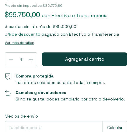
Precio sin impuestos
$86.776,86
$99.750,00
con
Efectivo o Transferencia
3
cuotas sin interés de
$35.000,00
5% de descuento
pagando con Efectivo o Transferencia
Ver más detalles
Compra protegida
Tus datos cuidados durante toda la compra.
Cambios y devoluciones
Si no te gusta, podés cambiarlo por otro o devolverlo.
Entregas para el CP:
Cambiar CP
Medios de envío
Calcular