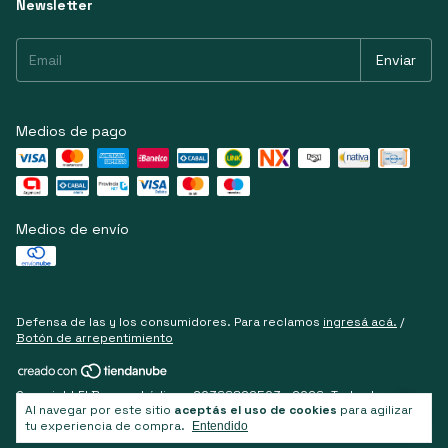
Newsletter
Medios de pago
Medios de envío
Defensa de las y los consumidores. Para reclamos
ingresá acá.
/
Botón de arrepentimiento
Copyright El Bosque Lúdico - 20366899503 - 2026. Todos los
Al navegar por este sitio
aceptás el uso de cookies
para agilizar
derechos reservados.
tu experiencia de compra.
Entendido