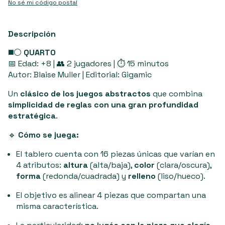
No sé mi código postal
Descripción
◼️⚪
QUARTO
📅 Edad: +8 | 👥 2 jugadores | ⏱️ 15 minutos
Autor: Blaise Muller | Editorial: Gigamic
Un
clásico de los juegos abstractos
que combina
simplicidad de reglas con una gran profundidad
estratégica
.
🔹
Cómo se juega:
El tablero cuenta con 16 piezas únicas que varían en
4 atributos:
altura
(alta/baja),
color
(clara/oscura),
forma
(redonda/cuadrada) y
relleno
(liso/hueco).
El objetivo es alinear 4 piezas que compartan una
misma característica.