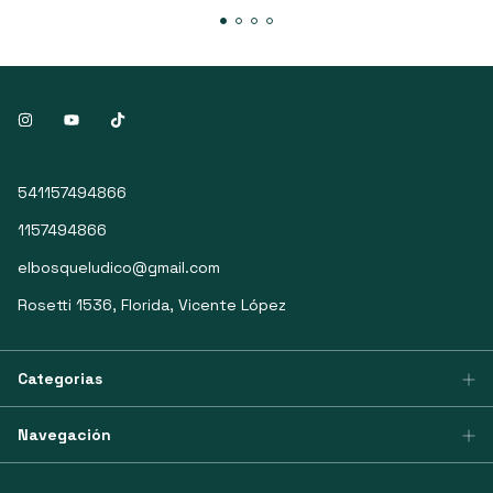
541157494866
1157494866
elbosqueludico@gmail.com
Rosetti 1536, Florida, Vicente López
Categorias
Navegación