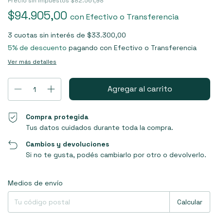
Precio sin impuestos
$82.561,98
$94.905,00
con
Efectivo o Transferencia
3
cuotas sin interés de
$33.300,00
5% de descuento
pagando con Efectivo o Transferencia
Ver más detalles
Compra protegida
Tus datos cuidados durante toda la compra.
Cambios y devoluciones
Si no te gusta, podés cambiarlo por otro o devolverlo.
Entregas para el CP:
Cambiar CP
Medios de envío
Calcular