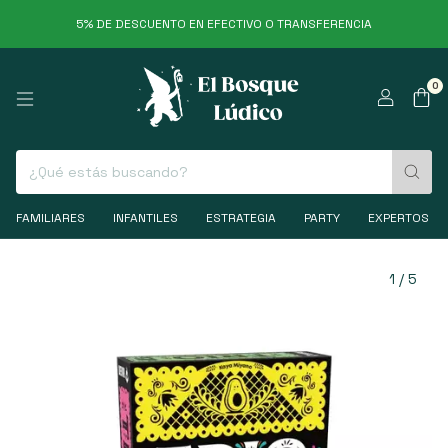
5% DE DESCUENTO EN EFECTIVO O TRANSFERENCIA
0
FAMILIARES
INFANTILES
ESTRATEGIA
PARTY
EXPERTOS
1
/
5