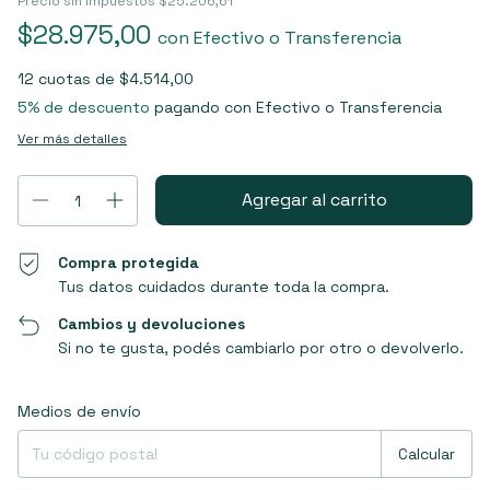
Precio sin impuestos
$25.206,61
$28.975,00
con
Efectivo o Transferencia
12
cuotas de
$4.514,00
5% de descuento
pagando con Efectivo o Transferencia
Ver más detalles
Compra protegida
Tus datos cuidados durante toda la compra.
Cambios y devoluciones
Si no te gusta, podés cambiarlo por otro o devolverlo.
Entregas para el CP:
Cambiar CP
Medios de envío
Calcular